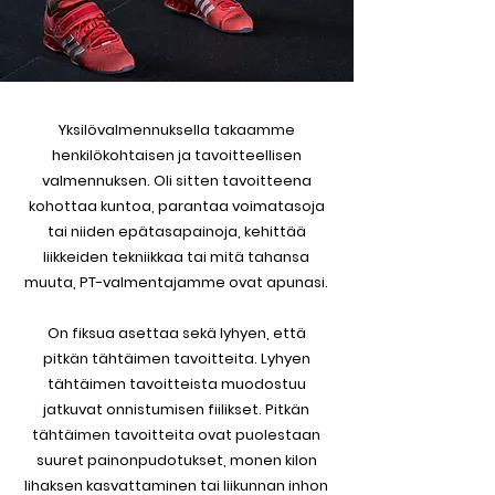
Yksilövalmennuksella takaamme
henkilökohtaisen ja tavoitteellisen
valmennuksen. Oli sitten tavoitteena
kohottaa kuntoa, parantaa voimatasoja
tai niiden epätasapainoja, kehittää
liikkeiden tekniikkaa tai mitä tahansa
muuta, PT-valmentajamme ovat apunasi.
On fiksua asettaa sekä lyhyen, että
pitkän tähtäimen tavoitteita. Lyhyen
tähtäimen tavoitteista muodostuu
jatkuvat onnistumisen fiilikset. Pitkän
tähtäimen tavoitteita ovat puolestaan
suuret painonpudotukset, monen kilon
lihaksen kasvattaminen tai liikunnan inhon