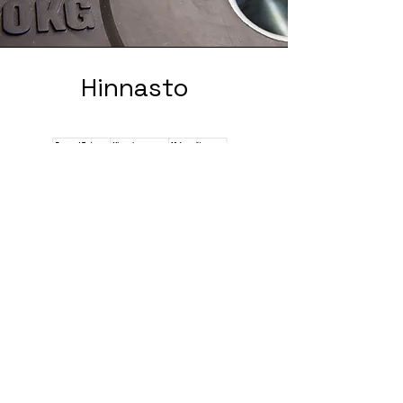
Hinnasto
Personal trainer - valmennus kahdelle;
2 henkeä, hinta x 1,5
Esimerkki; kaksi henkeä ottaa 12 tunnin
PT-valmennuksen, jolloin yhden tunnin
hinnaksi tulee 57€/henkilö