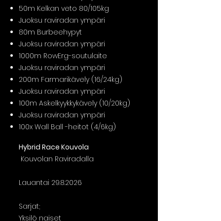
50m Kelkan veto 80/105kg
Juoksu raviradan ympäri
80m Burbeehypyt
Juoksu raviradan ympäri
1000m RowErg-soutulaite
Juoksu raviradan ympäri
200m Farmarikävely (16/24kg)
Juoksu raviradan ympäri
100m Askelkyykkykävely (10/20kg)
Juoksu raviradan ympäri
100x Wall Ball -heitot (4/6kg)
Hybrid Race Kouvola
Kouvolan Raviradalla
Lauantai
29.8.2026
Sarjat;
Yksilö naiset