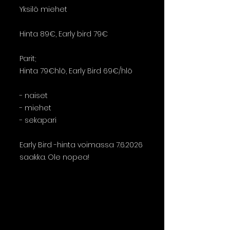
Yksilö miehet
Hinta 89€, Early bird 79€
Parit;
Hinta 79€hlö, Early Bird 69€/hlö
- naiset
- miehet
- sekapari
Early Bird -hinta voimassa 7.6.2026
saakka. Ole nopea!