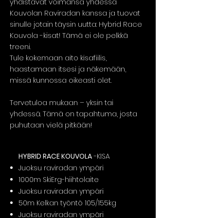
yhdistävät voimansa yhdessä
Kouvolan Raviradan kanssa ja tuovat
sinulle jotain täysin uutta: Hybrid Race
Kouvola -kisat! Tämä ei ole pelkkä
treeni.
Tule kokemaan aito kisafiilis,
haastamaan itsesi ja näkemään,
missä kunnossa oikeasti olet.
Tervetuloa mukaan – yksin tai
yhdessä. Tämä on tapahtuma, josta
puhutaan vielä pitkään!
HYBRID RACE KOUVOLA
-KISA
Juoksu raviradan ympäri
1000m SkiErg-hiihtolaite
Juoksu raviradan ympäri
50m Kelkan työntö 105/155kg
Juoksu raviradan ympäri