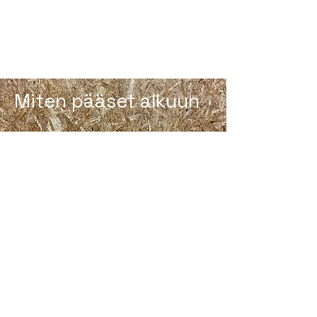
WODConnect
Miten pääset alkuun