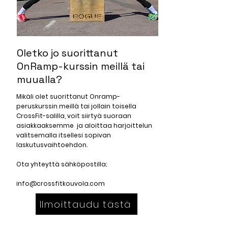
Oletko jo suorittanut
OnRamp-kurssin meillä tai
muualla?
Mikäli olet suorittanut Onramp-
peruskurssin meillä tai jollain toisella
CrossFit-salilla, voit siirtyä suoraan
asiakkaaksemme ja aloittaa harjoittelun
valitsemalla itsellesi sopivan
laskutusvaihtoehdon.
Ota yhteyttä sähköpostilla;
info@crossfitkouvola.com
Ilmoittaudu tästä