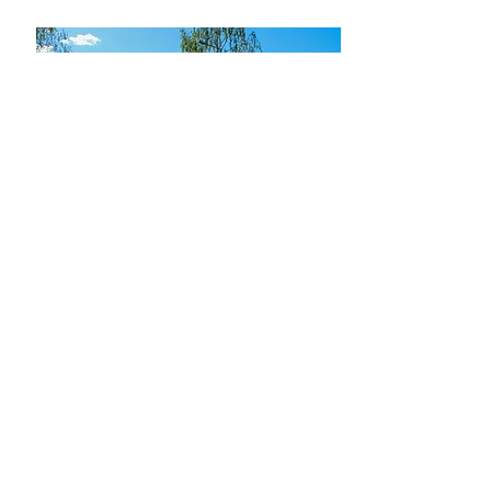
Omatoimiharjoittelu
kulkuoikeuksilla vuoden
jokainen päivä
05.00-23.00
Tarjoamme myös mahdollisuuden
omatoimiharjoitteluun vuoden jokaisena
päivänä klo 05-23. Mikäli haluat toteuttaa
omaa ohjelmointiasi, voit treenata meillä
myös omatoimisesti lisäpalveluna
saatavien kulkuoikeuksien kanssa.